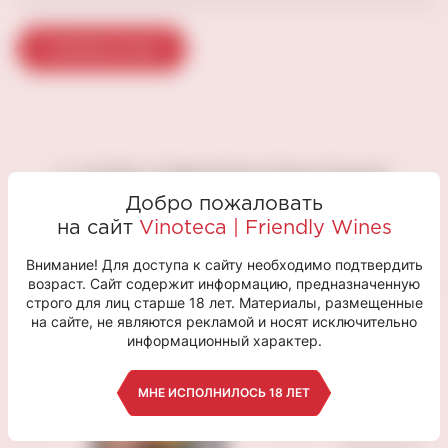
Отправить отзыв
С ЭТИМ ТОВАРОМ ПОКУПАЮТ
Добро пожаловать
на сайт
Vinoteca | Friendly Wines
Внимание! Для доступа к сайту необходимо подтвердить
возраст. Сайт содержит информацию, предназначенную
строго для лиц старше 18 лет. Материалы, размещенные
на сайте, не являются рекламой и носят исключительно
информационный характер.
МНЕ ИСПОЛНИЛОСЬ 18 ЛЕТ