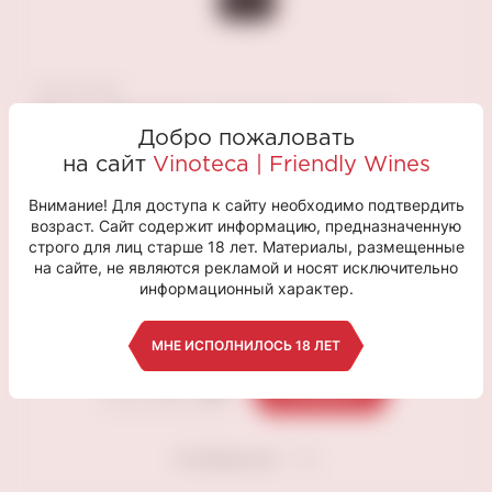
Вино "Джейран Чинар" красное
Добро пожаловать
полусладкое 0,75 л
на сайт
Vinoteca | Friendly Wines
ТИП
полусладкое
ЦВЕТ
красное
Внимание! Для доступа к сайту необходимо подтвердить
возраст. Сайт содержит информацию, предназначенную
Сорт винограда
Саперави ,Матраса
строго для лиц старше 18 лет. Материалы, размещенные
Страна
АЗЕРБАЙДЖАН
на сайте, не являются рекламой и носят исключительно
Объем
0.75
информационный характер.
690 ₽
МНЕ ИСПОЛНИЛОСЬ 18 ЛЕТ
В корзину
В избранное