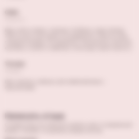
Gulka
22 августа
Вино, мягко говоря, странное. Особенно, когда платишь
7000 за него в ресторане. Из предвзятого: Пили на очень
голодный желудок. Из неприятого: Сильный вкус алкоголя,
кислинки, и какой то нефтянки. После еды пошло полегче.:)
Татьяна
30 марта
Вино терпкое, глубокое. Для любителей вина с
перспективой.
Написать отзыв
Оставив отзыв, вы поможете сделать кому-то правильный
выбор. Спасибо, что делитесь вашим опытом.