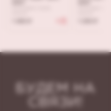
GRW"
GRW"
Полусладкое, Грузия,
Полусладкое, Гру
Кахетия
Кахетия
1 490 ₽
1 290 ₽
БУДЕМ НА
СВЯЗИ!