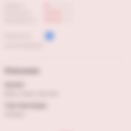
Сладость:
Кислотность:
Насыщенность:
Поделиться:
Скачать pdf файл
Описание
Аромат
Вишня, специи, чернослив
Сорт винограда
Саперави