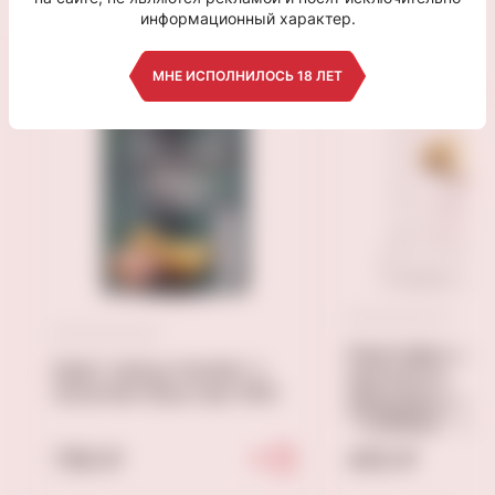
информационный характер.
МНЕ ИСПОЛНИЛОСЬ 18 ЛЕТ
Картофельные
Карт чипсы Hunter`s
ароматом
Gourmet Фуа-гра 150г
иберийского 
"TORRES" 50 
790 ₽
450 ₽