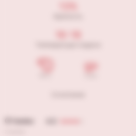
13%
Крепость
16-18
Температура подачи
Мясо
Сыры
Сочетание
Отзывы
4.0
2 оценки