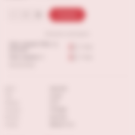
В корзину
Наличие
в магазинах:
Ново-садовая 160м, тц
1-3 шт
мегасити
Ново-садовая, 3
1-3 шт
Еще магазины
Цвет:
красное
Тип:
сухое
Объем:
0.75
Страна:
ГРУЗИЯ
Регион:
Кахетия
Сахар:
Менее 4 г/л