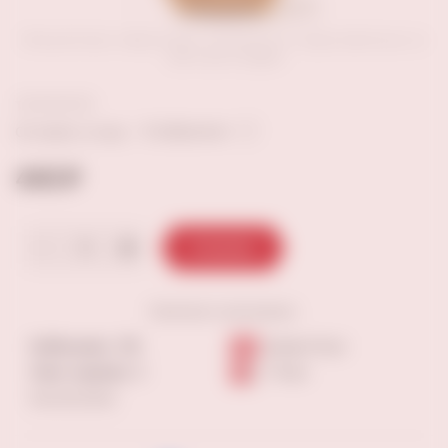
Внешний вид товара может отличаться от представленных на
сайте фотографий
В избранное
Оставить отзыв
440 ₽
В корзину
Наличие
в магазинах:
Куйбышева, 128
Более 10 шт
Ново-садовая, 3
7-9 шт
Еще магазины