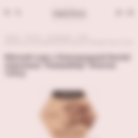
0
Главная
Каталог
Гастрономия
Сыры
Мягкий сыр с благородной белой плесенью "Камамбер" Ипатов 125гр
Мягкий сыр с благородной белой
плесенью "Камамбер" Ипатов
125гр