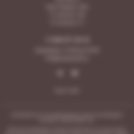
Ново-Садовая, 347А
5-я просека, 109
9-я просека, 10
+7 846 277-20-18
Ежедневно с 10:00 до 23:00
Info@vinotecafw.ru
Карта сайта
ЧРЕЗМЕРНОЕ УПОТРЕБЛЕНИЕ АЛКОГОЛЯ ВРЕДИТ
ВАШЕМУ ЗДОРОВЬЮ 18+
Магазины под брендом «Vinoteca Friendly Wines» не осуществляют