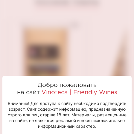
ПОХОЖИЕ ТОВАРЫ
Добро пожаловать
на сайт
Vinoteca | Friendly Wines
Внимание! Для доступа к сайту необходимо подтвердить
ЗСыр Margor Fromages
Мягкий сыр с
возраст. Сайт содержит информацию, предназначенную
строго для лиц старше 18 лет. Материалы, размещенные
Деревенский "Горный"
плесенью «Бр
на сайте, не являются рекламой и носят исключительно
200гр
Ипатов, 150гр
информационный характер.
690 ₽
490 ₽
Нет в наличии