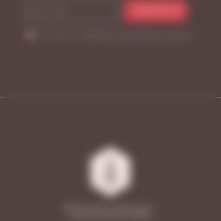
ПОДПИСАТЬСЯ
Я согласен на
обработку персональных данных
*
2026 © Vinoteca Friendly Wines —
винные магазины в Самаре