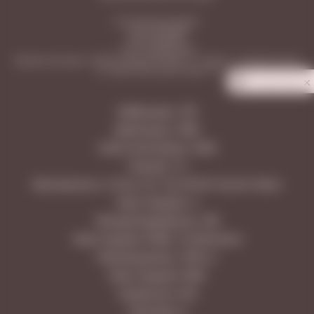
ООО «Винотека Ритейл»
ИНН: 6313558588
КПП: 631301001
ОГРН: 1206300031596
Юридический адрес: 443026, Самарская область, г. Самара, п. Управленческий,
ул. Сергея Лазо, дом 62, офис 110
Privacy notice
Куйбышева, 128
Димитрова, 108А
Советской Армии, 238А
Гранная, 1/1
Московское ш. 18 км, 25, ТЦ LETOUT Аутлет Молл
Ново-Садовая, 3
Молодогвардейская, 166
Ново-Садовая 160М, ТЦ МегаСити
Революционная, 101В к.1
Ново-Садовая 106Н
Самарская, 203
Лукачева, 6