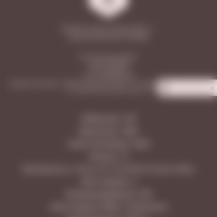
2026 © Vinoteca Friendly Wines —
винные магазины в Самаре
ООО «Винотека Ритейл»
ИНН: 6313558588
КПП: 631301001
ОГРН: 1206300031596
Юридический адрес: 443026, Самарская область, г. Самара, п. Управленческий,
Privacy notice
ул. Сергея Лазо, дом 62, офис 110
Куйбышева, 128
Димитрова, 108А
Советской Армии, 238А
Гранная, 1/1
Московское ш. 18 км, 25, ТЦ LETOUT Аутлет Молл
Ново-Садовая, 3
Молодогвардейская, 166
Ново-Садовая 160М, ТЦ МегаСити