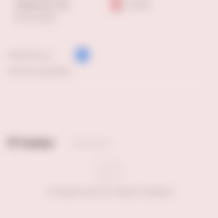
Самарская, 203
4-6 шт
Еще магазины
Поделиться:
Скачать pdf файл
Отзывы
Отзывов пока нет. Будьте первым!