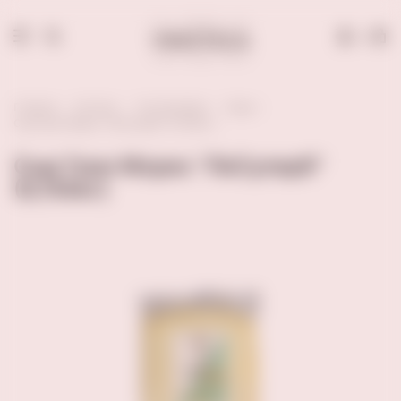
0
Главная
Каталог
Гастрономия
Сыры
Сыр Гран Морис "ЛеСуперб" (0,150кг)
Сыр Гран Морис "ЛеСуперб"
(0,150кг)