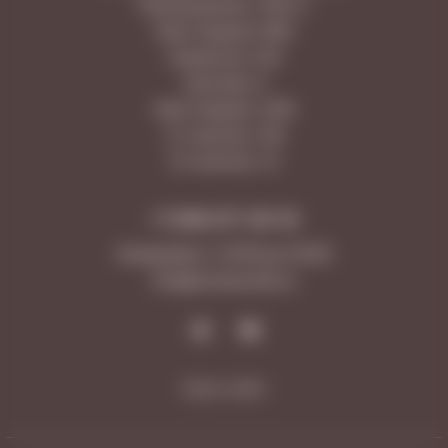
Революционная, 101В к.1
Ново-Садовая 106Н
Самарская, 203
Лукачева, 6
Ново-Садовая, 347А
5-я просека, 109
9-я просека, 10
+7 846 277-20-18
Ежедневно с 10:00 до 23:00
Info@vinotecafw.ru
Карта сайта