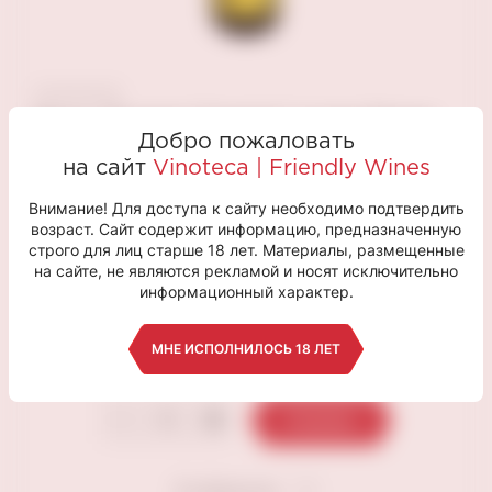
Вино "Рочено Грилло" сухое белое
Добро пожаловать
0,75 л
на сайт
Vinoteca | Friendly Wines
ТИП
сухое
ЦВЕТ
белое
Внимание! Для доступа к сайту необходимо подтвердить
возраст. Сайт содержит информацию, предназначенную
Сорт винограда
Грилло
строго для лиц старше 18 лет. Материалы, размещенные
Страна
ИТАЛИЯ
на сайте, не являются рекламой и носят исключительно
Регион
Сицилия
информационный характер.
Объем
0.75
МНЕ ИСПОЛНИЛОСЬ 18 ЛЕТ
1 690 ₽
В корзину
В избранное