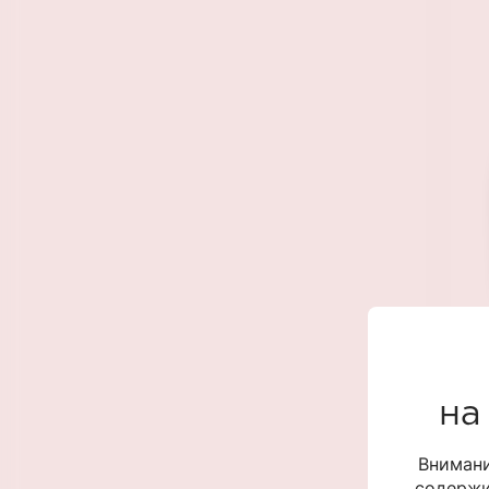
Н
на
Внимани
содержи