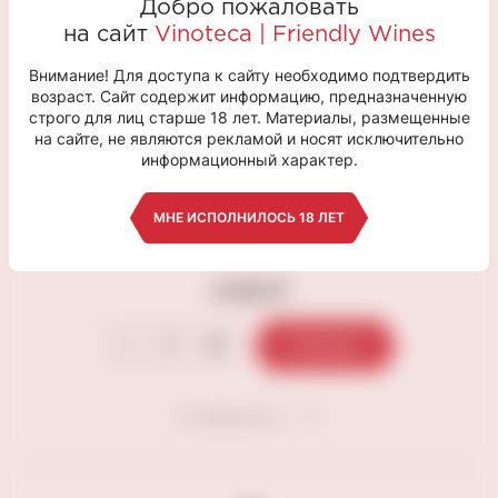
Добро пожаловать
на сайт
Vinoteca | Friendly Wines
Вино "Шато Крабитей АОК Грав"
красное сухое 1,5 л
Внимание! Для доступа к сайту необходимо подтвердить
возраст. Сайт содержит информацию, предназначенную
ТИП
сухое
строго для лиц старше 18 лет. Материалы, размещенные
ЦВЕТ
красное
на сайте, не являются рекламой и носят исключительно
Сорт винограда
Каберне Совиньон,Мерло
информационный характер.
Страна
ФРАНЦИЯ
Регион
Бордо
МНЕ ИСПОЛНИЛОСЬ 18 ЛЕТ
Объем
1.5
6 990 ₽
В корзину
В избранное