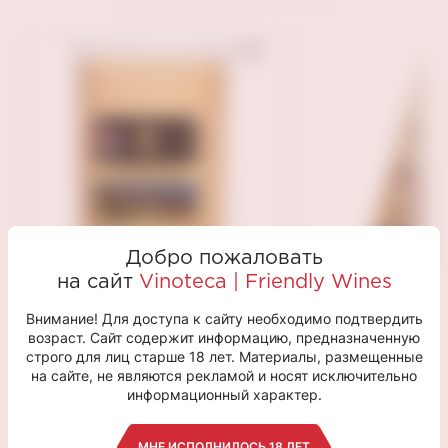
Добро пожаловать
на сайт
Vinoteca | Friendly Wines
Внимание! Для доступа к сайту необходимо подтвердить
ЗСыр Margor Fromages
Мягкий сыр с
возраст. Сайт содержит информацию, предназначенную
Деревенский "Горный"
плесенью «Бр
строго для лиц старше 18 лет. Материалы, размещенные
200гр
Ипатов, 150гр
на сайте, не являются рекламой и носят исключительно
информационный характер.
690 ₽
490 ₽
Нет в наличии
МНЕ ИСПОЛНИЛОСЬ 18 ЛЕТ