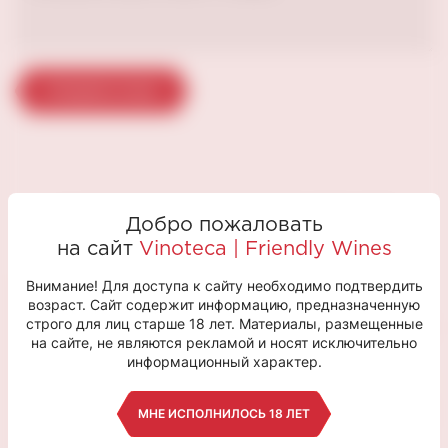
Отправить отзыв
С ЭТИМ ТОВАРОМ ПОКУПАЮТ
Добро пожаловать
на сайт
Vinoteca | Friendly Wines
Внимание! Для доступа к сайту необходимо подтвердить
возраст. Сайт содержит информацию, предназначенную
строго для лиц старше 18 лет. Материалы, размещенные
на сайте, не являются рекламой и носят исключительно
информационный характер.
МНЕ ИСПОЛНИЛОСЬ 18 ЛЕТ