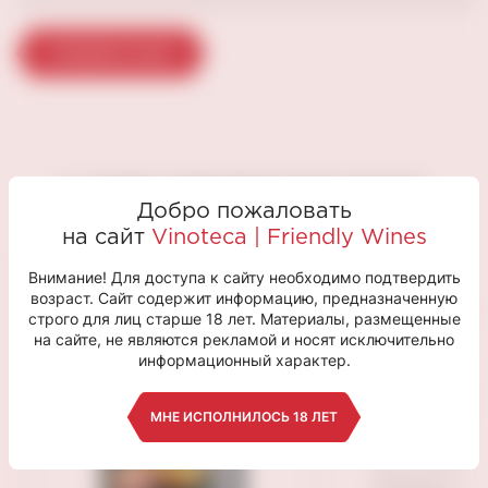
Отправить отзыв
С ЭТИМ ТОВАРОМ ПОКУПАЮТ
Добро пожаловать
на сайт
Vinoteca | Friendly Wines
Внимание! Для доступа к сайту необходимо подтвердить
возраст. Сайт содержит информацию, предназначенную
строго для лиц старше 18 лет. Материалы, размещенные
на сайте, не являются рекламой и носят исключительно
информационный характер.
МНЕ ИСПОЛНИЛОСЬ 18 ЛЕТ