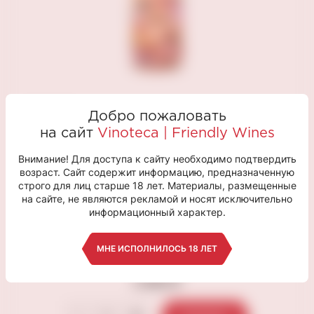
Добро пожаловать
Вино игристое "Вальдо Аквариус
на сайт
Vinoteca | Friendly Wines
Розе Брют" брют розовое 0,75 л
Внимание! Для доступа к сайту необходимо подтвердить
ТИП
брют
возраст. Сайт содержит информацию, предназначенную
ЦВЕТ
розовое
строго для лиц старше 18 лет. Материалы, размещенные
Сорт винограда
Глера,Нерелло Маскалезе
на сайте, не являются рекламой и носят исключительно
информационный характер.
Страна
ИТАЛИЯ
Регион
Венето
МНЕ ИСПОЛНИЛОСЬ 18 ЛЕТ
Объем
0.75
2 890 ₽