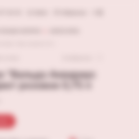
277-20-18
Войти
Избранное
0
ОЛЬНЫЕ НАПИТКИ
АКСЕССУАРЫ
зе Брют" брют розовое 0,75 л
В избранное
ть отзыв
е "Вальдо Аквариус
рют розовое 0,75 л
в
зину