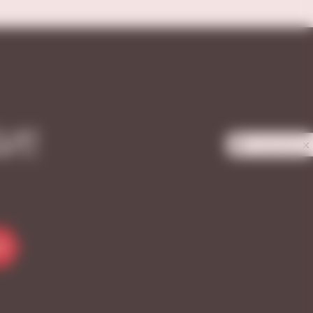
И!
Privacy notice
Я