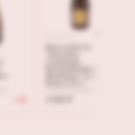
Вино игристое
"Просекко
е
Супериоре
Вальдоббьядене
рют
Джаллоро" сухое
белое 0,75 л
нето
Сухое, Италия, Венето
3 590 ₽