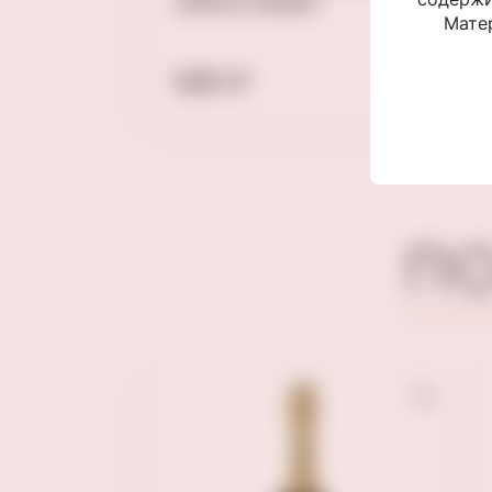
тырские
290гр Delphi
Матер
690 ₽
П