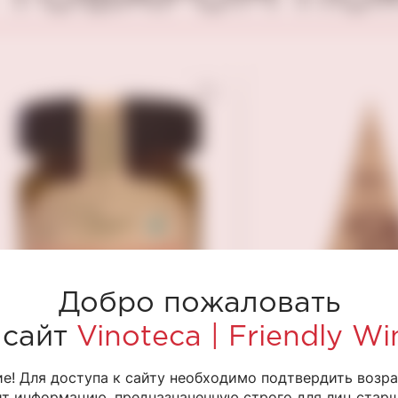
Добро пожаловать
 сайт
Vinoteca | Friendly Wi
е! Для доступа к сайту необходимо подтвердить возра
Мостарда грушевая
Мягкий сыр с
т информацию, предназначенную строго для лиц старше