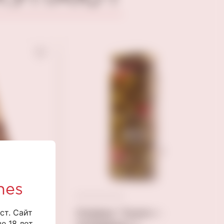
nes
ст. Сайт
 белой
Оливки "Gustoria"
 18 лет.