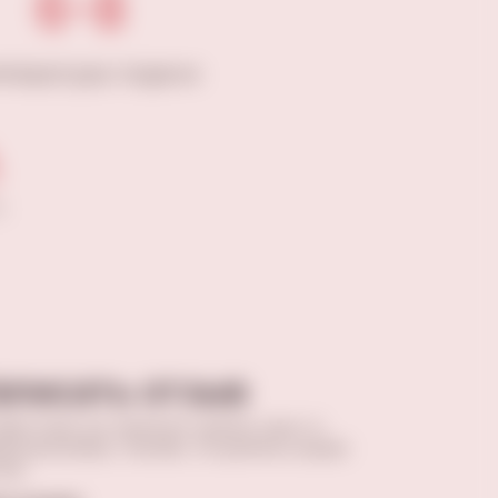
6-8
мпература подачи
ы
аписать отзыв
вив отзыв, вы поможете сделать кому-то
ильный выбор. Спасибо, что делитесь вашим
том.