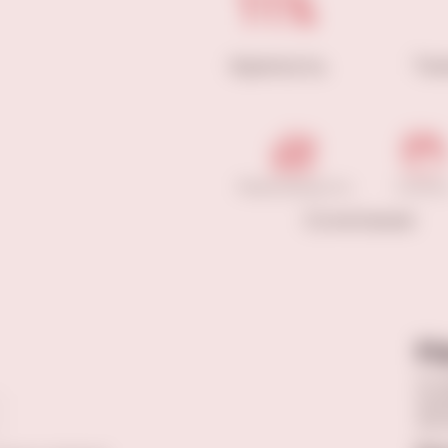
11%
Крепость
Те
Морепродукты
Салат
Сочетание
Н
Оста
прав
опы