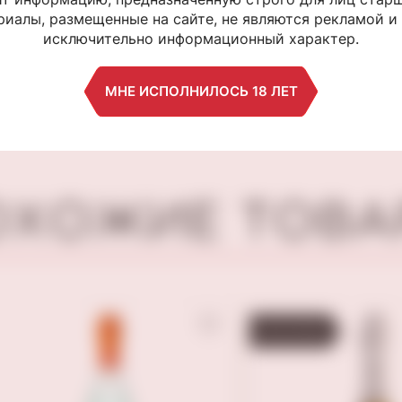
"Рюмин" 100гр
плесенью «Бр
иалы, размещенные на сайте, не являются рекламой и
Ипатов, 150гр
исключительно информационный характер.
550 ₽
490 ₽
МНЕ ИСПОЛНИЛОСЬ 18 ЛЕТ
ОХОЖИЕ ТОВА
БЕСТСЕЛЛЕР