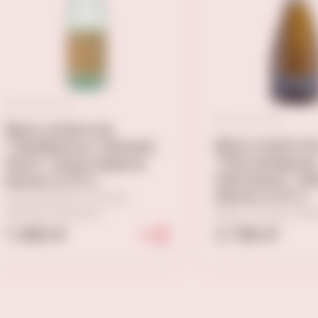
Вино игристое
Вино игристо
"Ламбруско Эмилия.
"Пассапарола
Риги" полусладкое
Просекко" б
белое 0,75 л
белое 0,75 л
Полусладкое, Италия,
Эмилия-романья
Брют, Италия, Ве
1 390 ₽
2 790 ₽