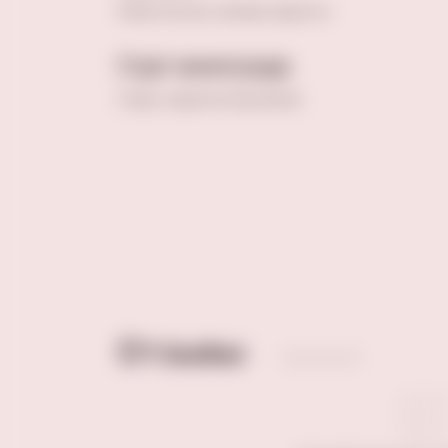
Лепестки роз, малина, фрукты
Сорт винограда
Глера, нерелло маскалезе
Отзывы