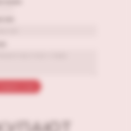
а оценка
е имя
ыв
тправить отзыв
ОКУПАЮТ