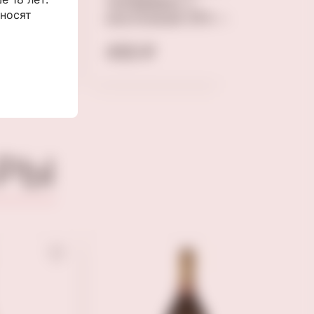
и»,
чупадедос с
 носят
косточкой 370 мл
450 ₽
РЫ