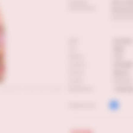
Наличие
Ново-садо
в магазинах:
Революцио
Еще магази
Цвет:
розовое
Тип:
брют
Объем:
0.75
Страна:
ИТАЛИЯ
Регион:
Венето
Сахар:
0-12 г/л
ставленных на сайте фотографий
Выдержка:
3 месяц
Поделиться: