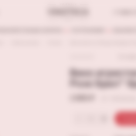
+7 (846) 
АБОАЛКОГОЛЬНЫЕ НАПИТКИ
ГАСТРОНОМИЯ
БЕЗАЛКОГ
но
Игристые вина
Италия
Вино игристое "Вальдо Аквариус Ро
Остави
Вино игристо
Розе Брют" б
2 890 ₽
+145 балло
В кор