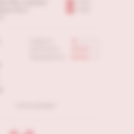
вая 160м, тц мегасити
7-9 шт
нная, 101в к.1
7-9 шт
ны
Сладость:
Кислотность:
Насыщенность:
а
Скачать pdf файл