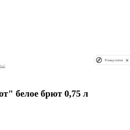
Privacy notice
фий
" белое брют 0,75 л