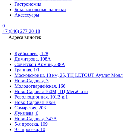
Гастрономия
Безалкогольные напитки
Аксессуары
0
+7 (846) 277-20-18
Адреса винотек
Куйбышева, 128
Димитрова, 108А
Советской Армии, 238А
Гранная, 1/1
Московское ш. 18 км, 25, ТЦ LETOUT Аутлет Молл
Ново-Садовая, 3
Молодогвардейская, 166
Ново-Садовая 160М, ТЦ МегаСити
Революционная, 101В к.1
Ново-Садовая 106Н
Самарская, 203
Лукачева, 6
Ново-Садовая, 347А
5-я просека, 109
9-я просека, 10