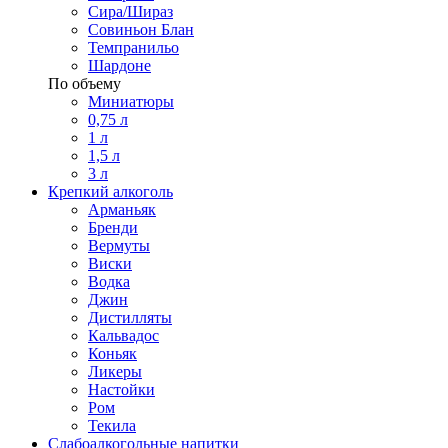
Сира/Шираз
Совиньон Блан
Темпранильо
Шардоне
По объему
Миниатюры
0,75 л
1 л
1,5 л
3 л
Крепкий алкоголь
Арманьяк
Бренди
Вермуты
Виски
Водка
Джин
Дистилляты
Кальвадос
Коньяк
Ликеры
Настойки
Ром
Текила
Слабоалкогольные напитки