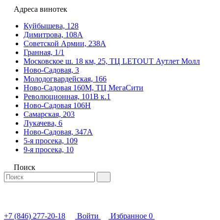
Адреса винотек
Куйбышева, 128
Димитрова, 108А
Советской Армии, 238А
Гранная, 1/1
Московское ш. 18 км, 25, ТЦ LETOUT Аутлет Молл
Ново-Садовая, 3
Молодогвардейская, 166
Ново-Садовая 160М, ТЦ МегаСити
Революционная, 101В к.1
Ново-Садовая 106Н
Самарская, 203
Лукачева, 6
Ново-Садовая, 347А
5-я просека, 109
9-я просека, 10
Поиск
+7 (846) 277-20-18
Войти
Избранное
0