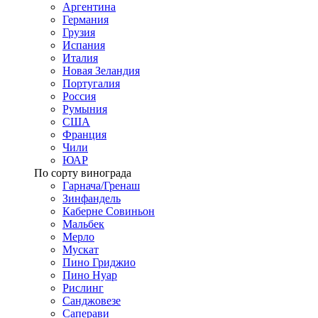
Аргентина
Германия
Грузия
Испания
Италия
Новая Зеландия
Португалия
Россия
Румыния
США
Франция
Чили
ЮАР
По сорту винограда
Гарнача/Гренаш
Зинфандель
Каберне Совиньон
Мальбек
Мерло
Мускат
Пино Гриджио
Пино Нуар
Рислинг
Санджовезе
Саперави