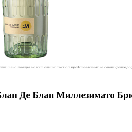
ешний вид товара может отличаться от представленных на сайте фотогра
лан Де Блан Миллезимато Брют