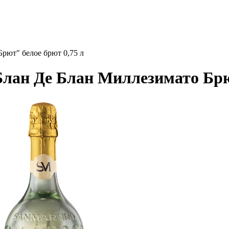
рют" белое брют 0,75 л
лан Де Блан Миллезимато Брют