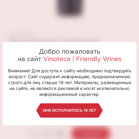
Вино игристое "Санмартино
Просекко Миллезимато Экстра
Добро пожаловать
Драй" сухое белое 0,75 л
на сайт
Vinoteca | Friendly Wines
ТИП
экстра драй
Внимание! Для доступа к сайту необходимо подтвердить
ЦВЕТ
белое
возраст. Сайт содержит информацию, предназначенную
Сорт винограда
Глера
строго для лиц старше 18 лет. Материалы, размещенные
на сайте, не являются рекламой и носят исключительно
Страна
ИТАЛИЯ
информационный характер.
Регион
Венето
Объем
0.75
МНЕ ИСПОЛНИЛОСЬ 18 ЛЕТ
2 390 ₽
В корзину