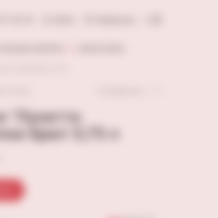
277-20-18
Войти
Избранное
0
ОЛЬНЫЕ НАПИТКИ
АКСЕССУАРЫ
кко" белое брют 0,75 л
В избранное
ть отзыв
е "Лунетта
лое брют 0,75 л
в
зину