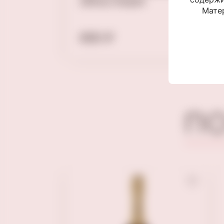
тырские
290гр Delphi
Матер
690 ₽
П