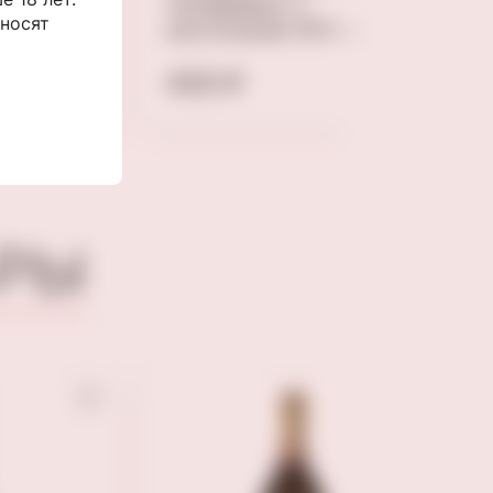
и»,
чупадедос с
 носят
косточкой 370 мл
450 ₽
РЫ