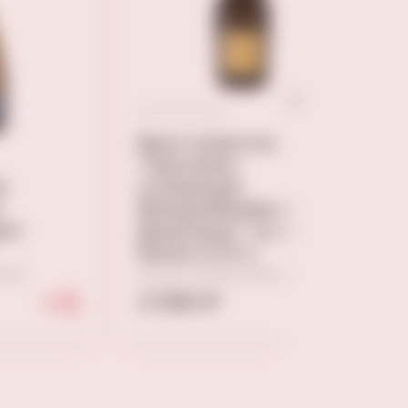
Вино игристое
"Просекко
е
Супериоре
Вальдоббьядене
рют
Джаллоро" сухое
белое 0,75 л
нето
Сухое, Италия, Венето
3 590 ₽