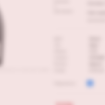
Наличие
Лукачева,
в
магазинах:
Ново-садо
Еще магази
Цвет:
белое
Тип:
брют
Объем:
0.75
Страна:
ИТАЛИЯ
Регион:
Венето
ставленных на сайте фотографий
Сахар:
0-12 г/л
Поделиться: