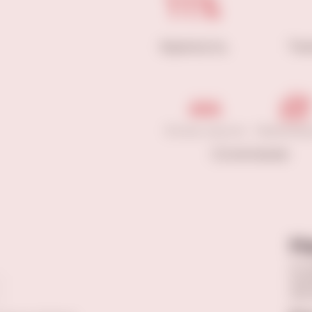
11%
Крепость
Те
Легкие закуски
Морепрод
Сочетание
Н
Оста
прав
опы