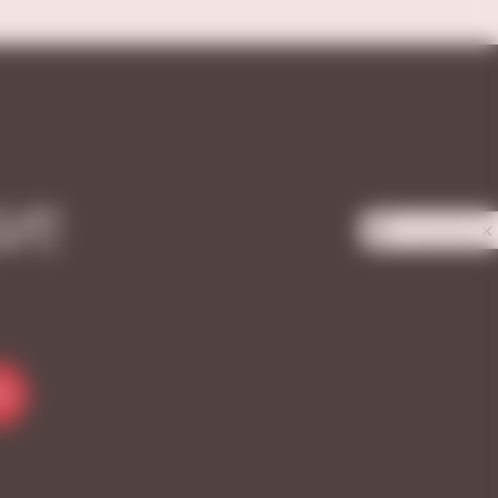
И!
Privacy notice
Я