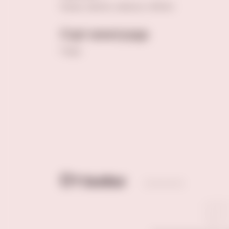
Груша, персик, цитрусы, яблоко
Сорт винограда
Глера
Отзывы