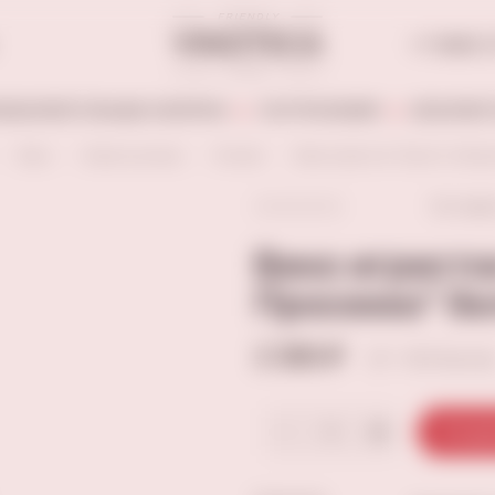
+7 (846) 
АБОАЛКОГОЛЬНЫЕ НАПИТКИ
ГАСТРОНОМИЯ
БЕЗАЛКОГ
Вино
Игристые вина
Италия
Вино игристое "Лунетта Просе
Остави
Вино игристо
Просекко" бе
2 390 ₽
+120 балло
В кор