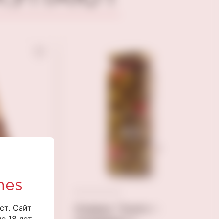
nes
ст. Сайт
 белой
Оливки "Gustoria"
 18 лет.