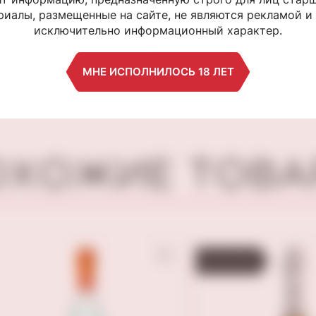
"Рюмин" 100гр
плесенью «Бр
иалы, размещенные на сайте, не являются рекламой и
Ипатов, 150гр
исключительно информационный характер.
550 ₽
490 ₽
МНЕ ИСПОЛНИЛОСЬ 18 ЛЕТ
ОХОЖИЕ ТОВА
БЕСТСЕЛЛЕР