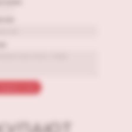
а оценка
е имя
ыв
тправить отзыв
ОКУПАЮТ