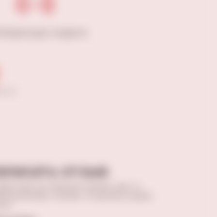
6-8
мпература подачи
укты
аписать отзыв
вив отзыв, вы поможете сделать кому-то
ильный выбор. Спасибо, что делитесь вашим
том.