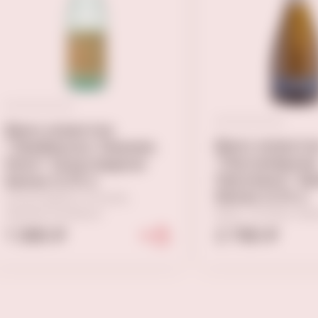
Вино игристое
Вино игристо
"Ламбруско Эмилия.
"Пассапарола
Риги" полусладкое
Просекко" б
белое 0,75 л
белое 0,75 л
Полусладкое, Италия,
Эмилия-романья
Брют, Италия, Ве
1 390 ₽
2 790 ₽