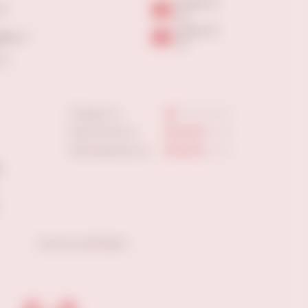
Более 10
 6
шт
Более 10
вая, 3
шт
ны
Сладость:
Кислотность:
Насыщенность:
Скачать pdf файл