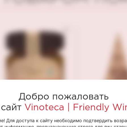
Добро пожаловать
 сайт
Vinoteca | Friendly Wi
е! Для доступа к сайту необходимо подтвердить возра
Мостарда грушевая
Мягкий сыр с
т информацию, предназначенную строго для лиц старше