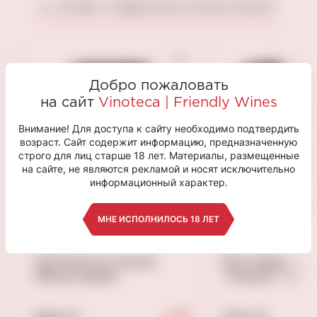
С ЭТИМ ТОВАРОМ ПОКУПАЮТ
Добро пожаловать
на сайт
Vinoteca | Friendly Wines
Внимание! Для доступа к сайту необходимо подтвердить
возраст. Сайт содержит информацию, предназначенную
строго для лиц старше 18 лет. Материалы, размещенные
на сайте, не являются рекламой и носят исключительно
информационный характер.
МНЕ ИСПОЛНИЛОСЬ 18 ЛЕТ
Артишоки в масле
Мостарда гру
290гр Delphi
"Рюмин" 100г