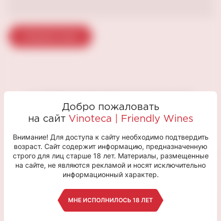
Отправить отзыв
С ЭТИМ ТОВАРОМ ПОКУПАЮТ
Добро пожаловать
на сайт
Vinoteca | Friendly Wines
Внимание! Для доступа к сайту необходимо подтвердить
возраст. Сайт содержит информацию, предназначенную
строго для лиц старше 18 лет. Материалы, размещенные
на сайте, не являются рекламой и носят исключительно
информационный характер.
МНЕ ИСПОЛНИЛОСЬ 18 ЛЕТ