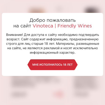
Добро пожаловать
на сайт
Vinoteca | Friendly Wines
Внимание! Для доступа к сайту необходимо подтвердить
возраст. Сайт содержит информацию, предназначенную
строго для лиц старше 18 лет. Материалы, размещенные
на сайте, не являются рекламой и носят исключительно
информационный характер.
МНЕ ИСПОЛНИЛОСЬ 18 ЛЕТ
Артишоки в м
Mini Fuet колбаски с
сушеными том
инжиром, с/в, 60г, т.м
маслинами Ка
AMGUSTIA
290гр Delphi
230 ₽
770 ₽