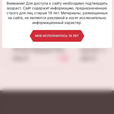
Внимание! Для доступа к сайту необходимо подтвердить
возраст. Сайт содержит информацию, предназначенную
строго для лиц старше 18 лет. Материалы, размещенные
на сайте, не являются рекламой и носят исключительно
информационный характер.
Продукт мясн
Говядина
Продукт мясной
сыровяленна
МНЕ ИСПОЛНИЛОСЬ 18 ЛЕТ
Шейка Коппа
"Брезаола/Bre
сыровяленая нарезка
т.м. "El Parado
ТМ Эль Парадор 70гр
нарезка 70 г
350 ₽
490 ₽