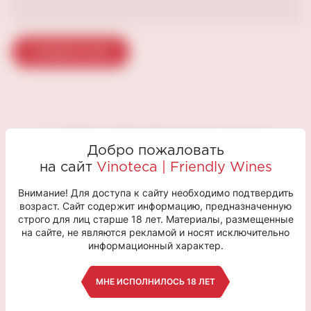
Отправить отзыв
С ЭТИМ ТОВАРОМ ПОКУПАЮТ
Добро пожаловать
на сайт
Vinoteca | Friendly Wines
Внимание! Для доступа к сайту необходимо подтвердить
возраст. Сайт содержит информацию, предназначенную
строго для лиц старше 18 лет. Материалы, размещенные
на сайте, не являются рекламой и носят исключительно
информационный характер.
МНЕ ИСПОЛНИЛОСЬ 18 ЛЕТ