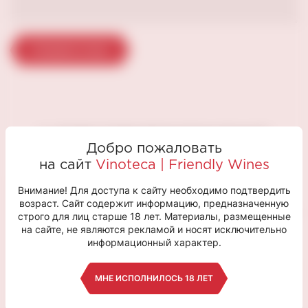
Отправить отзыв
С ЭТИМ ТОВАРОМ ПОКУПАЮТ
Добро пожаловать
на сайт
Vinoteca | Friendly Wines
Внимание! Для доступа к сайту необходимо подтвердить
возраст. Сайт содержит информацию, предназначенную
строго для лиц старше 18 лет. Материалы, размещенные
на сайте, не являются рекламой и носят исключительно
информационный характер.
МНЕ ИСПОЛНИЛОСЬ 18 ЛЕТ