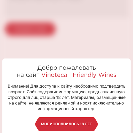
Отправить отзыв
С ЭТИМ ТОВАРОМ ПОКУПАЮТ
Добро пожаловать
на сайт
Vinoteca | Friendly Wines
Внимание! Для доступа к сайту необходимо подтвердить
возраст. Сайт содержит информацию, предназначенную
строго для лиц старше 18 лет. Материалы, размещенные
на сайте, не являются рекламой и носят исключительно
информационный характер.
МНЕ ИСПОЛНИЛОСЬ 18 ЛЕТ