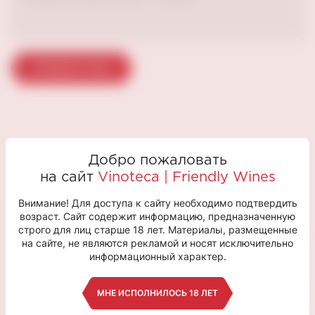
Отправить отзыв
С ЭТИМ ТОВАРОМ ПОКУПАЮТ
Добро пожаловать
на сайт
Vinoteca | Friendly Wines
Внимание! Для доступа к сайту необходимо подтвердить
возраст. Сайт содержит информацию, предназначенную
строго для лиц старше 18 лет. Материалы, размещенные
на сайте, не являются рекламой и носят исключительно
информационный характер.
МНЕ ИСПОЛНИЛОСЬ 18 ЛЕТ