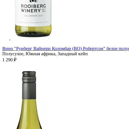
Вино "Руиберг Вайнери Коломбар (ВО) Робертсон" белое полус
Полусухое, Южная африка, Западный кейп
1 290 ₽