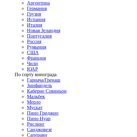
Аргентина
Германия
Грузия
Испания
Италия
Новая Зеландия
Португалия
Россия
Румыния
США
Франция
Чили
ЮАР
По сорту винограда
Гарнача/Гренаш
Зинфандель
Каберне Совиньон
Мальбек
Мерло
Мускат
Пино Гриджио
Пино Нуар
Рислинг
Санджовезе
Саперави