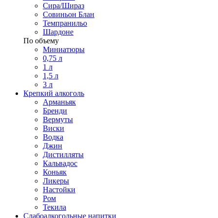
Сира/Шираз
Совиньон Блан
Темпранильо
Шардоне
По объему
Миниатюры
0,75 л
1 л
1,5 л
3 л
Крепкий алкоголь
Арманьяк
Бренди
Вермуты
Виски
Водка
Джин
Дистилляты
Кальвадос
Коньяк
Ликеры
Настойки
Ром
Текила
Слабоалкогольные напитки