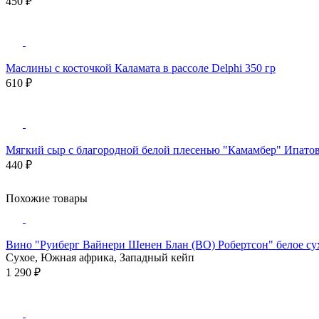
450 ₽
Маслины с косточкой Каламата в рассоле Delphi 350 гр
610 ₽
Мягкий сыр с благородной белой плесенью "Камамбер" Ипатов
440 ₽
Похожие товары
Вино "Руиберг Вайнери Шенен Блан (ВО) Робертсон" белое сух
Сухое, Южная африка, Западный кейп
1 290 ₽