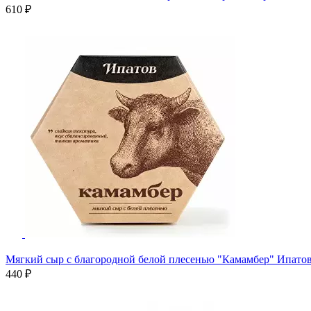
610 ₽
Мягкий сыр с благородной белой плесенью "Камамбер" Ипатов
440 ₽