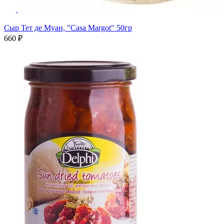
Сыр Тет де Муан, "Casa Margot" 50гр
660 ₽