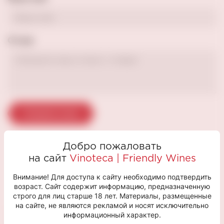
Отзыв
Отправить отзыв
Добро пожаловать
на сайт
Vinoteca | Friendly Wines
Внимание! Для доступа к сайту необходимо подтвердить
С ЭТИМ ТОВАРОМ ПОКУПАЮТ
возраст. Сайт содержит информацию, предназначенную
строго для лиц старше 18 лет. Материалы, размещенные
на сайте, не являются рекламой и носят исключительно
информационный характер.