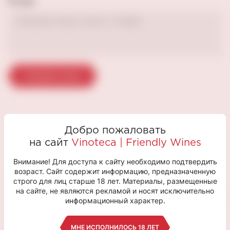
Отзыв
Отправить отзыв
Добро пожаловать
С ЭТИМ ТОВАРОМ ПОКУПАЮТ
на сайт
Vinoteca | Friendly Wines
Внимание! Для доступа к сайту необходимо подтвердить
возраст. Сайт содержит информацию, предназначенную
строго для лиц старше 18 лет. Материалы, размещенные
на сайте, не являются рекламой и носят исключительно
информационный характер.
МНЕ ИСПОЛНИЛОСЬ 18 ЛЕТ