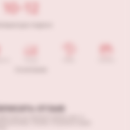
10-12
мпература подачи
укты
Птица
Рыба
Салаты
Сочетание
аписать отзыв
вив отзыв, вы поможете сделать кому-то
ильный выбор. Спасибо, что делитесь вашим
том.