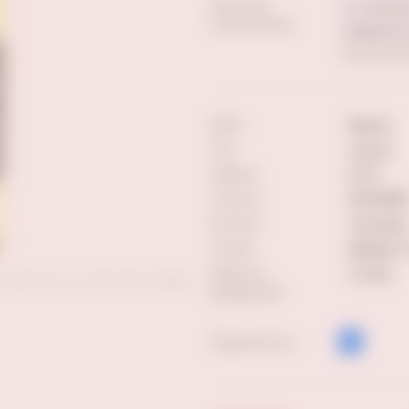
Наличие
5-я просек
в магазинах:
Самарская
Еще магази
Цвет:
белое
Тип:
сухое
Объем:
0.75
Страна:
ИТАЛИЯ
Регион:
Тоскана
Сахар:
Менее 4
Емкость
Сталь
ставленных на сайте фотографий
выдержки:
Поделиться: