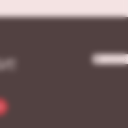
Privacy notice
И!
Я