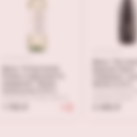
Вино "Ле Аль
Вино "И Кастелли
Бидоли Пино
Ромео и Джульетта
Гриджио" су
Шардоне" белое
белое 0,75 л
полусухое 0,75 л
Сухое, Италия, Ф
Полусухое, Италия, Венето
венеция-джулия
1 790 ₽
2 490 ₽