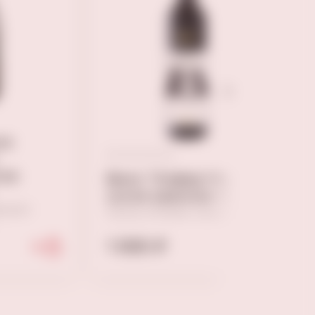
те
хое
Вино "Кэфер Мерло "
сухое красное 0,75
риули-
Сухое, Италия, Сицилия
1 690 ₽