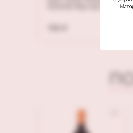
Матер
 340 гр
Gourmet Фуа-гра 150г
790 ₽
П