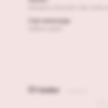
Белые фрукты, белые цветы, травы, тропики, 
Сорт винограда
Треббьяно, шардоне
Отзывы