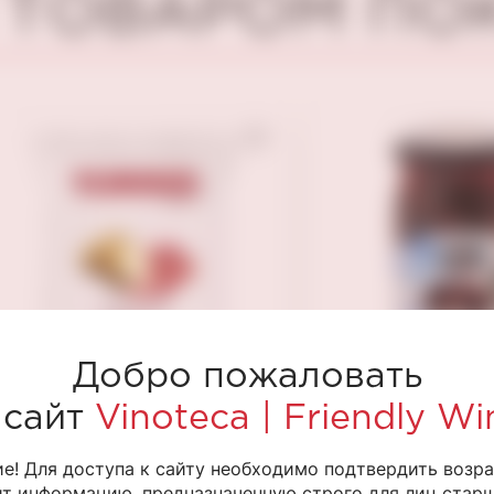
 ТОВАРОМ П
Добро пожаловать
 сайт
Vinoteca | Friendly Wi
е! Для доступа к сайту необходимо подтвердить возра
Картофельные чипсы
Маслины с ко
т информацию, предназначенную строго для лиц старше