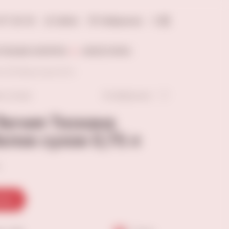
277-20-18
Войти
Избранное
0
ОЛЬНЫЕ НАПИТКИ
АКСЕССУАРЫ
 IGT белое сухое 0,75 л
В избранное
ть отзыв
Лючия Тоскана
елое сухое 0,75 л
зину