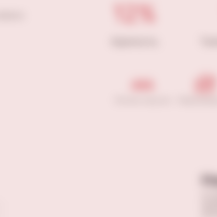
12%
цитрусы
Крепость
Те
Легкие закуски
Морепрод
Н
Оста
прав
опы