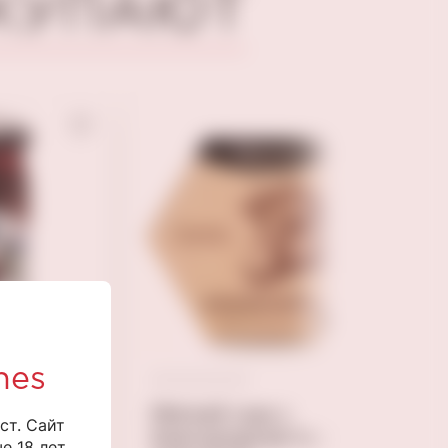
ОКУПАЮТ
nes
Мягкий сыр с
ст. Сайт
благородной белой
сточкой
 18 лет.