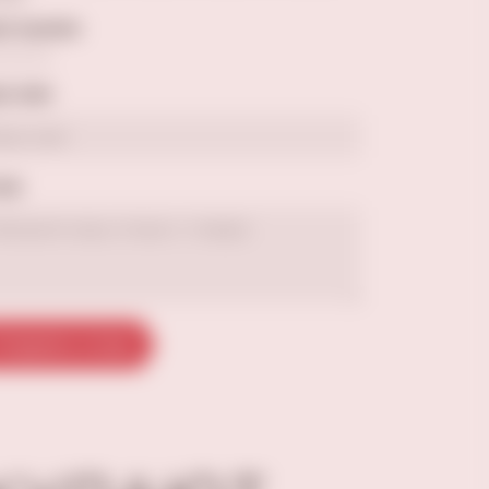
а оценка
е имя
ыв
тправить отзыв