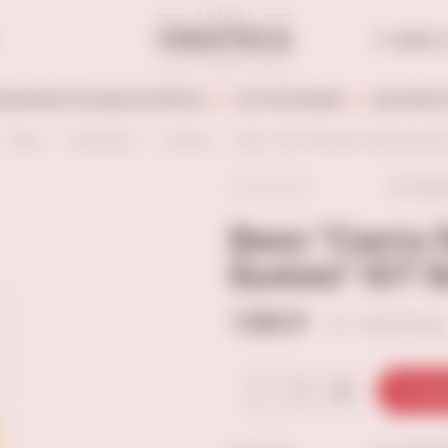
+7 (846) 
АБОАЛКОГОЛЬНЫЕ НАПИТКИ
ГАСТРОНОМИЯ
БЕЗАЛКОГ
Вино
Тихие вина
Италия
Вино "Санта Лючия Тоскана Бьянко"
Остави
Вино "Санта 
Бьянко" IGT б
1 990 ₽
+100 баллов
В кор