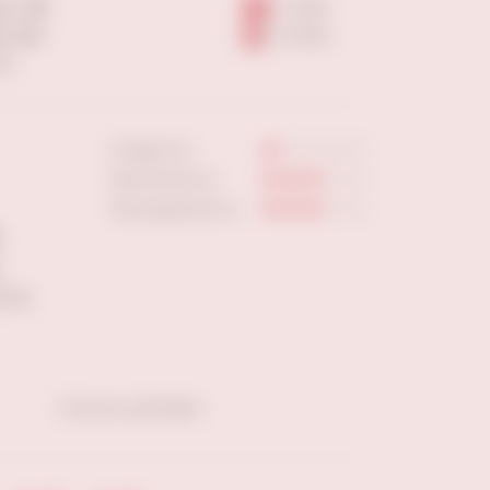
а, 109
7-9 шт
, 203
4-6 шт
ны
Сладость:
Кислотность:
Насыщенность:
 г/л
Скачать pdf файл