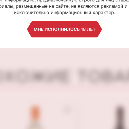
с ароматом
иалы, размещенные на сайте, не являются рекламой и
Каламата в р
иберийского хамона
исключительно информационный характер.
Delphi 350 гр
"TORRES" 50 г
450 ₽
610 ₽
МНЕ ИСПОЛНИЛОСЬ 18 ЛЕТ
ОХОЖИЕ ТОВА