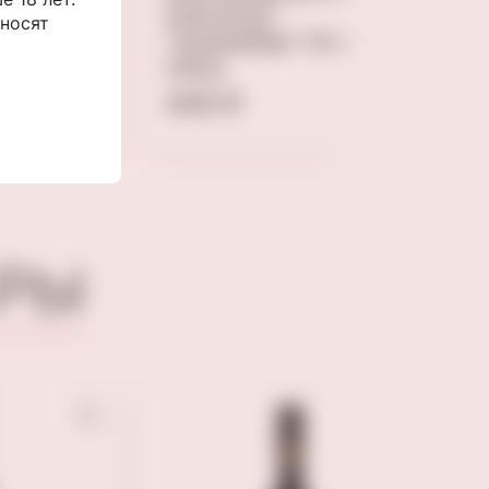
плесенью
 носят
ассоле
"Камамбер" Ипатов
125гр
440 ₽
РЫ