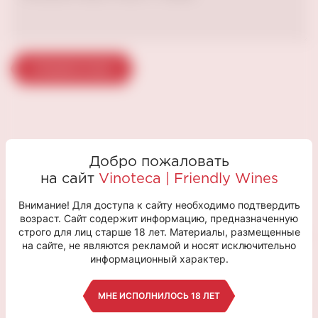
Отправить отзыв
С ЭТИМ ТОВАРОМ ПОКУПАЮТ
Добро пожаловать
на сайт
Vinoteca | Friendly Wines
Внимание! Для доступа к сайту необходимо подтвердить
возраст. Сайт содержит информацию, предназначенную
строго для лиц старше 18 лет. Материалы, размещенные
на сайте, не являются рекламой и носят исключительно
информационный характер.
МНЕ ИСПОЛНИЛОСЬ 18 ЛЕТ