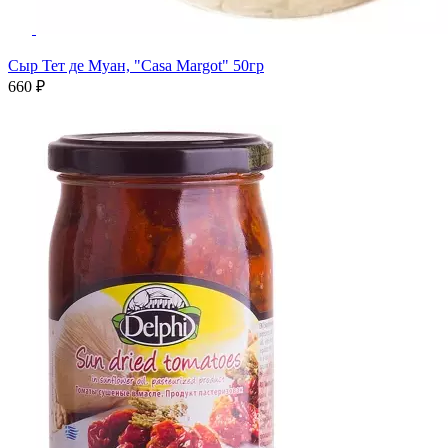
Сыр Тет де Муан, "Casa Margot" 50гр
660 ₽