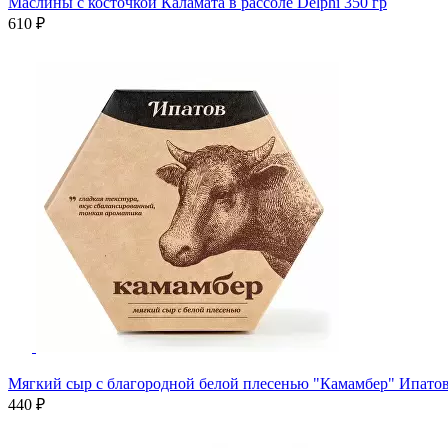
Маслины с косточкой Каламата в рассоле Delphi 350 гр
610 ₽
Мягкий сыр с благородной белой плесенью "Камамбер" Ипатов
440 ₽