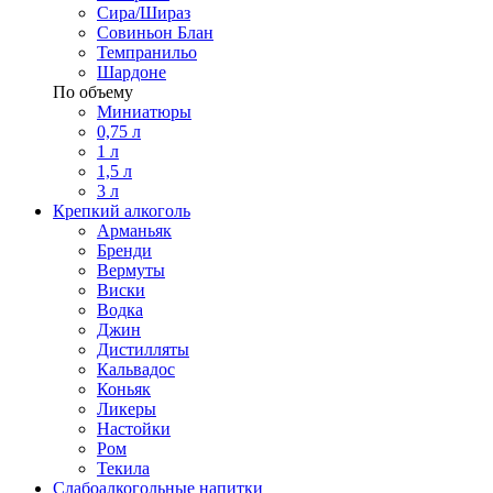
Сира/Шираз
Совиньон Блан
Темпранильо
Шардоне
По объему
Миниатюры
0,75 л
1 л
1,5 л
3 л
Крепкий алкоголь
Арманьяк
Бренди
Вермуты
Виски
Водка
Джин
Дистилляты
Кальвадос
Коньяк
Ликеры
Настойки
Ром
Текила
Слабоалкогольные напитки