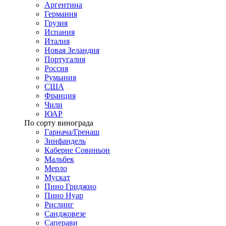
Аргентина
Германия
Грузия
Испания
Италия
Новая Зеландия
Португалия
Россия
Румыния
США
Франция
Чили
ЮАР
По сорту винограда
Гарнача/Гренаш
Зинфандель
Каберне Совиньон
Мальбек
Мерло
Мускат
Пино Гриджио
Пино Нуар
Рислинг
Санджовезе
Саперави