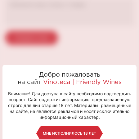
Отправить отзыв
Добро пожаловать
С ЭТИМ ТОВАРОМ ПОКУПАЮТ
на сайт
Vinoteca | Friendly Wines
Внимание! Для доступа к сайту необходимо подтвердить
возраст. Сайт содержит информацию, предназначенную
строго для лиц старше 18 лет. Материалы, размещенные
на сайте, не являются рекламой и носят исключительно
информационный характер.
МНЕ ИСПОЛНИЛОСЬ 18 ЛЕТ