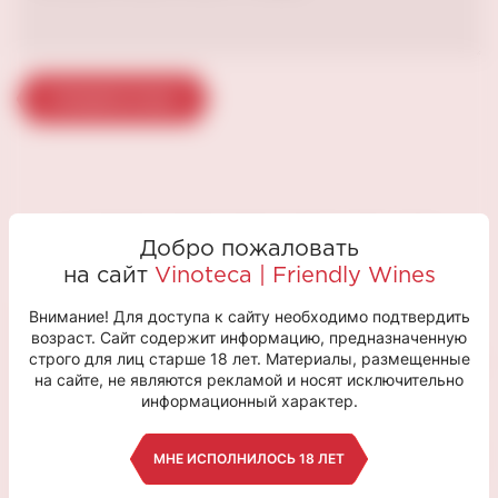
Отправить отзыв
С ЭТИМ ТОВАРОМ ПОКУПАЮТ
Добро пожаловать
на сайт
Vinoteca | Friendly Wines
Внимание! Для доступа к сайту необходимо подтвердить
возраст. Сайт содержит информацию, предназначенную
строго для лиц старше 18 лет. Материалы, размещенные
на сайте, не являются рекламой и носят исключительно
информационный характер.
МНЕ ИСПОЛНИЛОСЬ 18 ЛЕТ