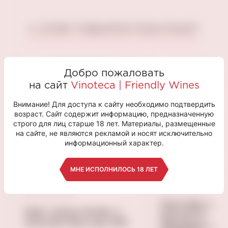
С ЭТИМ ТОВАРОМ ПОКУПАЮТ
Добро пожаловать
на сайт
Vinoteca | Friendly Wines
Внимание! Для доступа к сайту необходимо подтвердить
возраст. Сайт содержит информацию, предназначенную
строго для лиц старше 18 лет. Материалы, размещенные
на сайте, не являются рекламой и носят исключительно
информационный характер.
МНЕ ИСПОЛНИЛОСЬ 18 ЛЕТ
Картофельные
Карт чипсы Hunter`s
ароматом
Gourmet Фуа-гра 150г
иберийского 