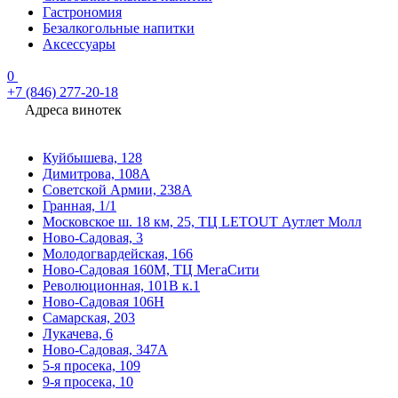
Гастрономия
Безалкогольные напитки
Аксессуары
0
+7 (846) 277-20-18
Адреса винотек
Куйбышева, 128
Димитрова, 108А
Советской Армии, 238А
Гранная, 1/1
Московское ш. 18 км, 25, ТЦ LETOUT Аутлет Молл
Ново-Садовая, 3
Молодогвардейская, 166
Ново-Садовая 160М, ТЦ МегаСити
Революционная, 101В к.1
Ново-Садовая 106Н
Самарская, 203
Лукачева, 6
Ново-Садовая, 347А
5-я просека, 109
9-я просека, 10