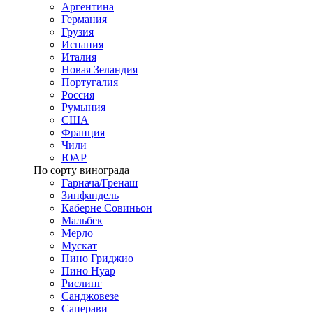
Аргентина
Германия
Грузия
Испания
Италия
Новая Зеландия
Португалия
Россия
Румыния
США
Франция
Чили
ЮАР
По сорту винограда
Гарнача/Гренаш
Зинфандель
Каберне Совиньон
Мальбек
Мерло
Мускат
Пино Гриджио
Пино Нуар
Рислинг
Санджовезе
Саперави