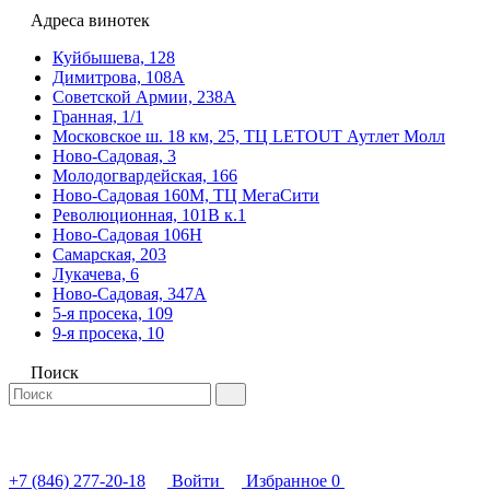
Адреса винотек
Куйбышева, 128
Димитрова, 108А
Советской Армии, 238А
Гранная, 1/1
Московское ш. 18 км, 25, ТЦ LETOUT Аутлет Молл
Ново-Садовая, 3
Молодогвардейская, 166
Ново-Садовая 160М, ТЦ МегаСити
Революционная, 101В к.1
Ново-Садовая 106Н
Самарская, 203
Лукачева, 6
Ново-Садовая, 347А
5-я просека, 109
9-я просека, 10
Поиск
+7 (846) 277-20-18
Войти
Избранное
0