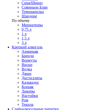
Сира/Шираз
Совиньон Блан
Темпранильо
Шардоне
По объему
Миниатюры
0,75 л
1 л
1,5 л
3 л
Крепкий алкоголь
Арманьяк
Бренди
Вермуты
Виски
Водка
Джин
Дистилляты
Кальвадос
Коньяк
Ликеры
Настойки
Ром
Текила
Слабоалкогольные напитки