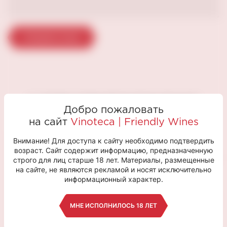
Отправить отзыв
С ЭТИМ ТОВАРОМ ПОКУПАЮТ
Добро пожаловать
на сайт
Vinoteca | Friendly Wines
Внимание! Для доступа к сайту необходимо подтвердить
возраст. Сайт содержит информацию, предназначенную
строго для лиц старше 18 лет. Материалы, размещенные
на сайте, не являются рекламой и носят исключительно
информационный характер.
МНЕ ИСПОЛНИЛОСЬ 18 ЛЕТ