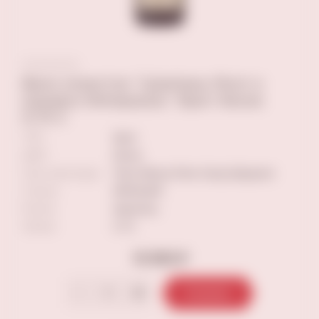
Вино игристое "Шампань Моэт и
Шандон Империаль" брют белое
0,75 л
ТИП
брют
ЦВЕТ
белое
Сорт винограда
Пино Менье,Пино Нуар,Шардоне
Страна
ФРАНЦИЯ
Регион
Шампань
Объем
0.75
10 990 ₽
В корзину