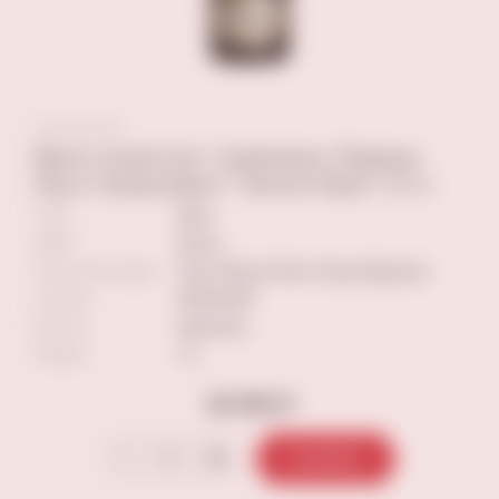
Вино игристое "Шампань Перрье-
Жуэ Гранд Брют" белое брют 1,5 л
ТИП
брют
ЦВЕТ
белое
Сорт винограда
Пино Менье,Пино Нуар,Шардоне
Страна
ФРАНЦИЯ
Регион
Шампань
Объем
1.5
26 990 ₽
В корзину