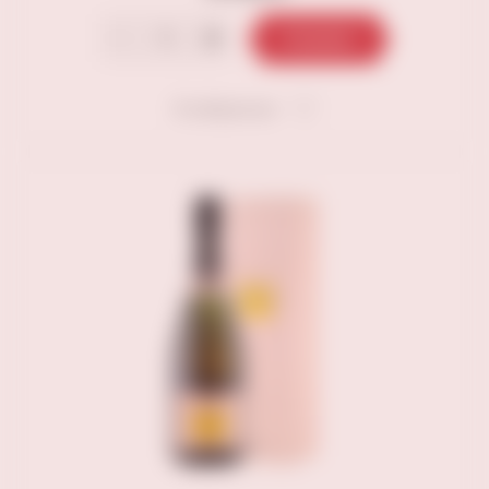
В корзину
В избранное