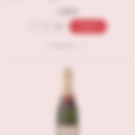
2 190 ₽
В корзину
В избранное