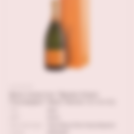
Вино игристое "Вдова Клико
Понсардин" брют белое 1,5 л в п/у
ТИП
брют
ЦВЕТ
белое
Сорт винограда
Пино Менье,Пино Нуар,Шардоне
Страна
ФРАНЦИЯ