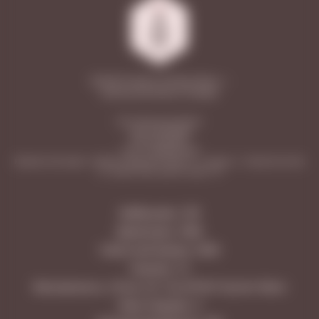
2026 © Vinoteca Friendly Wines —
винные магазины в Самаре
ООО «Винотека Ритейл»
ИНН: 6313558588
КПП: 631301001
ОГРН: 1206300031596
Юридический адрес: 443026, Самарская область, г. Самара, п. Управленческий,
ул. Сергея Лазо, дом 62, офис 110
Куйбышева, 128
Димитрова, 108А
Советской Армии, 238А
Гранная, 1/1
Московское ш. 18 км, 25, ТЦ LETOUT Аутлет Молл
Ново-Садовая, 3