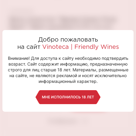
Вино игристое "Вдова Клико Розе
Брют" брют розовое 0,75 л в п/у
ТИП
брют
Добро пожаловать
ЦВЕТ
розовое
на сайт
Vinoteca | Friendly Wines
Сорт винограда
Пино Менье,Пино Нуар,Шардоне
Страна
ФРАНЦИЯ
Внимание! Для доступа к сайту необходимо подтвердить
возраст. Сайт содержит информацию, предназначенную
Регион
Шампань
строго для лиц старше 18 лет. Материалы, размещенные
Объем
0.75
на сайте, не являются рекламой и носят исключительно
информационный характер.
14 990 ₽
МНЕ ИСПОЛНИЛОСЬ 18 ЛЕТ
В корзину
В избранное