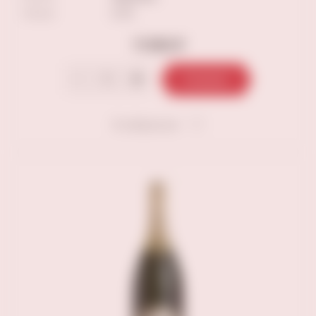
Объем
0.75
11 990 ₽
В корзину
В избранное