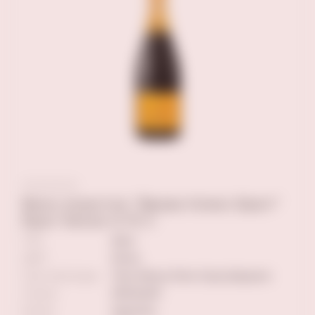
Вино игристое "Вдова Клико Брют"
брют белое 0,75 л
ТИП
брют
ЦВЕТ
белое
Сорт винограда
Пино Менье,Пино Нуар,Шардоне
Страна
ФРАНЦИЯ
Регион
Шампань