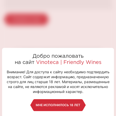
Отправить отзыв
С ЭТИМ ТОВАРОМ ПОКУПАЮТ
Добро пожаловать
на сайт
Vinoteca | Friendly Wines
Внимание! Для доступа к сайту необходимо подтвердить
возраст. Сайт содержит информацию, предназначенную
строго для лиц старше 18 лет. Материалы, размещенные
на сайте, не являются рекламой и носят исключительно
информационный характер.
МНЕ ИСПОЛНИЛОСЬ 18 ЛЕТ