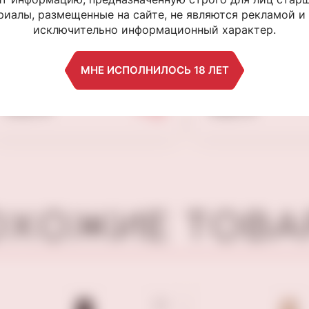
иалы, размещенные на сайте, не являются рекламой и
исключительно информационный характер.
Мостарда грушевая
Мягкий сыр с
"Рюмин" 100гр
плесенью «Бр
МНЕ ИСПОЛНИЛОСЬ 18 ЛЕТ
Ипатов, 150гр
550 ₽
490 ₽
ОХОЖИЕ ТОВА