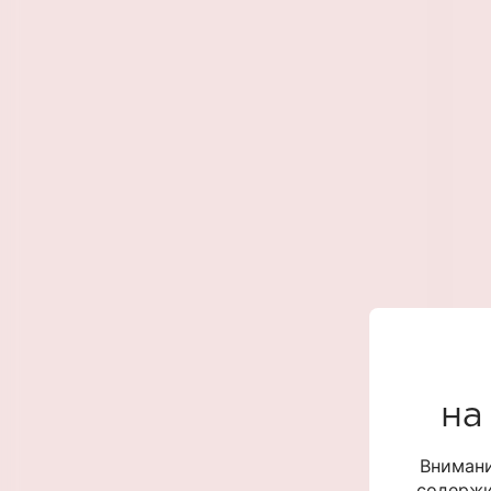
на
Внимани
содержи