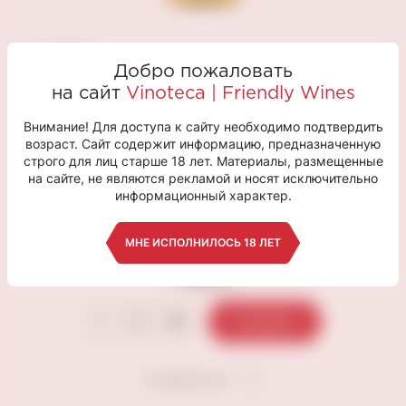
Добро пожаловать
Вино "Фанагория. Виви Сюр Ли"
на сайт
Vinoteca | Friendly Wines
сухое белое 0,75 л
ТИП
сухое
Внимание! Для доступа к сайту необходимо подтвердить
возраст. Сайт содержит информацию, предназначенную
ЦВЕТ
белое
строго для лиц старше 18 лет. Материалы, размещенные
Сорт винограда
Алиготе,Рислинг,Шардоне
на сайте, не являются рекламой и носят исключительно
Страна
РОССИЯ
информационный характер.
Регион
Краснодарский край
Объем
0.75
МНЕ ИСПОЛНИЛОСЬ 18 ЛЕТ
1 090 ₽
В корзину
В избранное