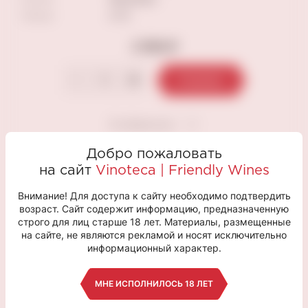
Объем
0.75
2 590 ₽
В корзину
В избранное
Добро пожаловать
на сайт
Vinoteca | Friendly Wines
Внимание! Для доступа к сайту необходимо подтвердить
возраст. Сайт содержит информацию, предназначенную
строго для лиц старше 18 лет. Материалы, размещенные
на сайте, не являются рекламой и носят исключительно
информационный характер.
МНЕ ИСПОЛНИЛОСЬ 18 ЛЕТ