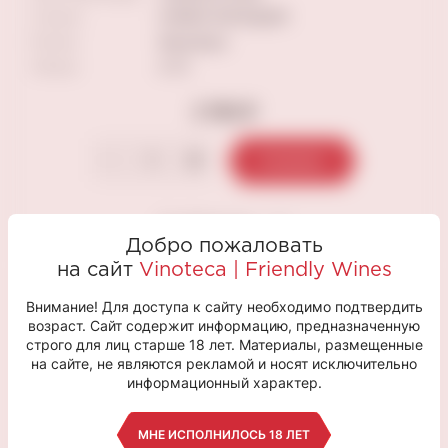
Страна
НОВАЯ ЗЕЛАНДИЯ
Регион
Мальборо
Объем
0.75
2 190 ₽
В корзину
В избранное
Добро пожаловать
на сайт
Vinoteca | Friendly Wines
Внимание! Для доступа к сайту необходимо подтвердить
возраст. Сайт содержит информацию, предназначенную
строго для лиц старше 18 лет. Материалы, размещенные
на сайте, не являются рекламой и носят исключительно
информационный характер.
МНЕ ИСПОЛНИЛОСЬ 18 ЛЕТ