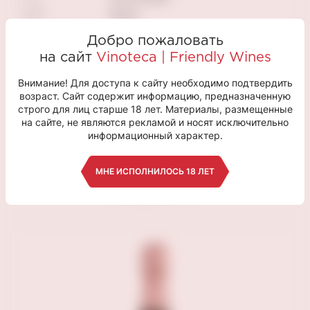
ЦВЕТ
белое
Сорт винограда
Глера
Добро пожаловать
Страна
ИТАЛИЯ
на сайт
Vinoteca | Friendly Wines
Регион
Венето
Внимание! Для доступа к сайту необходимо подтвердить
Объем
0.2
возраст. Сайт содержит информацию, предназначенную
строго для лиц старше 18 лет. Материалы, размещенные
700 ₽
на сайте, не являются рекламой и носят исключительно
информационный характер.
В корзину
МНЕ ИСПОЛНИЛОСЬ 18 ЛЕТ
В избранное