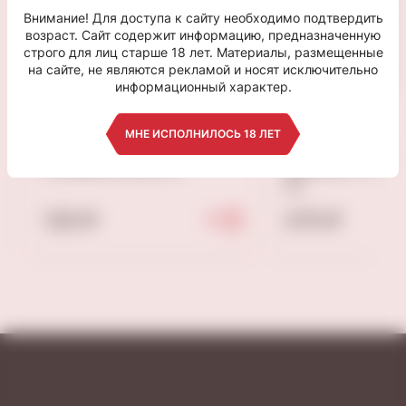
Внимание! Для доступа к сайту необходимо подтвердить
возраст. Сайт содержит информацию, предназначенную
строго для лиц старше 18 лет. Материалы, размещенные
на сайте, не являются рекламой и носят исключительно
информационный характер.
МНЕ ИСПОЛНИЛОСЬ 18 ЛЕТ
Сок яблочный прямого
Сок вишневы
отжима 0,33л ст.
прямого отжи
ст.
120 ₽
270 ₽