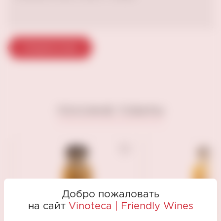
Отправить отзыв
ПОХОЖИЕ ТОВАРЫ
Добро пожаловать
на сайт
Vinoteca | Friendly Wines