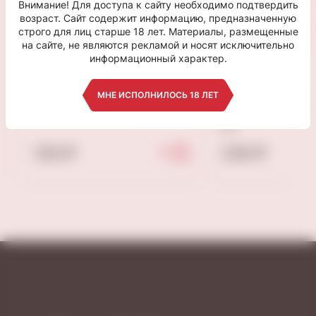
Внимание! Для доступа к сайту необходимо подтвердить
возраст. Сайт содержит информацию, предназначенную
строго для лиц старше 18 лет. Материалы, размещенные
на сайте, не являются рекламой и носят исключительно
информационный характер.
Сок яблочный прямого
Сок мандари
МНЕ ИСПОЛНИЛОСЬ 18 ЛЕТ
отжима 0,33л ст.
прямого отжи
ст.
120 ₽
230 ₽