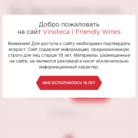
Вино "Вери Секси Шираз" красное
сухое 0,75 л
Добро пожаловать
ТИП
сухое
на сайт
Vinoteca | Friendly Wines
ЦВЕТ
красное
Сорт винограда
Шираз/Сира
Внимание! Для доступа к сайту необходимо подтвердить
возраст. Сайт содержит информацию, предназначенную
Страна
ЮЖНАЯ АФРИКА
строго для лиц старше 18 лет. Материалы, размещенные
Регион
Западный Кейп
на сайте, не являются рекламой и носят исключительно
Объем
0.75
информационный характер.
2 390 ₽
МНЕ ИСПОЛНИЛОСЬ 18 ЛЕТ
В корзину
В избранное