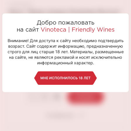
Вино "Ведж Шираз Мурведр Вионье"
красное сухое 0,75 л
Добро пожаловать
ТИП
сухое
на сайт
Vinoteca | Friendly Wines
ЦВЕТ
красное
Внимание! Для доступа к сайту необходимо подтвердить
Сорт винограда
Вионье,Монастрель/Мурведр,Шираз/
возраст. Сайт содержит информацию, предназначенную
Сира
строго для лиц старше 18 лет. Материалы, размещенные
Страна
ЮЖНАЯ АФРИКА
на сайте, не являются рекламой и носят исключительно
Регион
Свартланд
информационный характер.
Объем
0.75
МНЕ ИСПОЛНИЛОСЬ 18 ЛЕТ
1 540 ₽
В корзину
В избранное