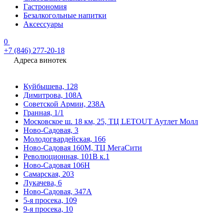
Гастрономия
Безалкогольные напитки
Аксессуары
0
+7 (846) 277-20-18
Адреса винотек
Куйбышева, 128
Димитрова, 108А
Советской Армии, 238А
Гранная, 1/1
Московское ш. 18 км, 25, ТЦ LETOUT Аутлет Молл
Ново-Садовая, 3
Молодогвардейская, 166
Ново-Садовая 160М, ТЦ МегаСити
Революционная, 101В к.1
Ново-Садовая 106Н
Самарская, 203
Лукачева, 6
Ново-Садовая, 347А
5-я просека, 109
9-я просека, 10