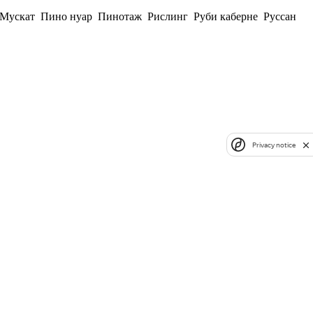
Мускат
Пино нуар
Пинотаж
Рислинг
Руби каберне
Руссан
Privacy notice