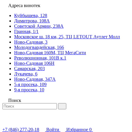
Адреса винотек
Куйбышева, 128
Димитрова, 108А
Советской Армии, 238А
Гранная, 1/1
Московское ш. 18 км, 25, ТЦ LETOUT Аутлет Молл
Ново-Садовая, 3
Молодогвардейская, 166
Ново-Садовая 160М, ТЦ МегаСити
Революционная, 101В к.1
Ново-Садовая 106Н
Самарская, 203
Лукачева, 6
Ново-Садовая, 347А
5-я просека, 109
9-я просека, 10
Поиск
+7 (846) 277-20-18
Войти
Избранное
0