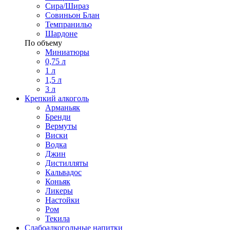
Сира/Шираз
Совиньон Блан
Темпранильо
Шардоне
По объему
Миниатюры
0,75 л
1 л
1,5 л
3 л
Крепкий алкоголь
Арманьяк
Бренди
Вермуты
Виски
Водка
Джин
Дистилляты
Кальвадос
Коньяк
Ликеры
Настойки
Ром
Текила
Слабоалкогольные напитки