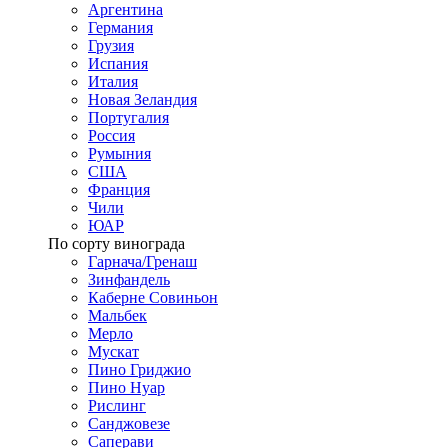
Аргентина
Германия
Грузия
Испания
Италия
Новая Зеландия
Португалия
Россия
Румыния
США
Франция
Чили
ЮАР
По сорту винограда
Гарнача/Гренаш
Зинфандель
Каберне Совиньон
Мальбек
Мерло
Мускат
Пино Гриджио
Пино Нуар
Рислинг
Санджовезе
Саперави