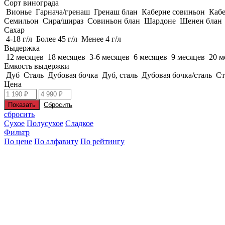
Сорт винограда
Вионье
Гарнача/гренаш
Гренаш блан
Каберне совиньон
Кабе
Семильон
Сира/шираз
Совиньон блан
Шардоне
Шенен блан
Сахар
4-18 г/л
Более 45 г/л
Менее 4 г/л
Выдержка
12 месяцев
18 месяцев
3-6 месяцев
6 месяцев
9 месяцев
20 м
Емкость выдержки
Дуб
Сталь
Дубовая бочка
Дуб, сталь
Дубовая бочка/сталь
Ст
Цена
сбросить
Сухое
Полусухое
Сладкое
Фильтр
По цене
По алфавиту
По рейтингу