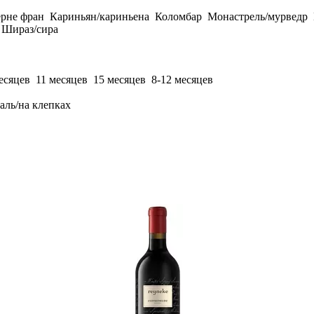
рне фран
Кариньян/кариньена
Коломбар
Монастрель/мурведр
Шираз/сира
есяцев
11 месяцев
15 месяцев
8-12 месяцев
аль/на клепках