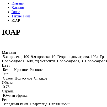
Главная
Каталог
Вино
Тихие вина
ЮАР
ЮАР
Магазин
5-я просека, 109
9-я просека, 10
Георгия димитрова, 108а
Гран
Ново-садовая 160м, тц мегасити
Ново-садовая, 3
Ново-садовая
Цвет
Белое
Красное
Розовое
Тип
Сухое
Полусухое
Сладкое
Объем
0.75
Страна
Южная африка
Регион
Западный кейп
Свартланд
Стелленбош