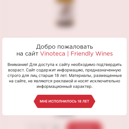
Добро пожаловать
Вино "Упупа Лугана" полусухое
на сайт
Vinoteca | Friendly Wines
белое 0,75 л
Внимание! Для доступа к сайту необходимо подтвердить
ТИП
полусухое
возраст. Сайт содержит информацию, предназначенную
ЦВЕТ
белое
строго для лиц старше 18 лет. Материалы, размещенные
Сорт винограда
Треббьяно
на сайте, не являются рекламой и носят исключительно
информационный характер.
Страна
ИТАЛИЯ
Регион
Ломбардия
Объем
0.75
МНЕ ИСПОЛНИЛОСЬ 18 ЛЕТ
2 640 ₽
В корзину